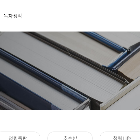
독자생각
청림출판
추수밭
청림Life