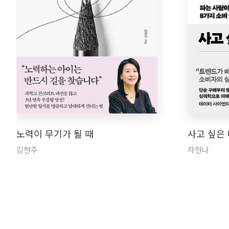
노력이 무기가 될 때
사고 싶은
김현주
차현나