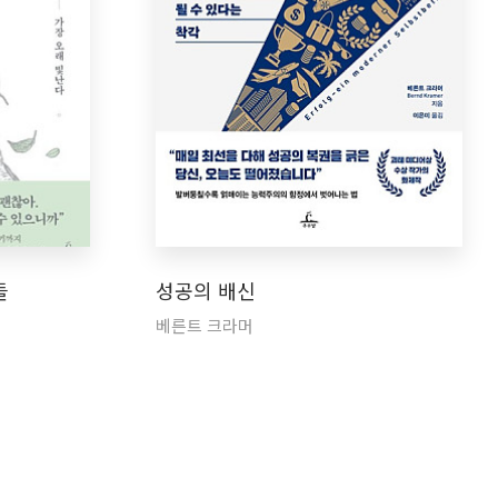
들
성공의 배신
베른트 크라머