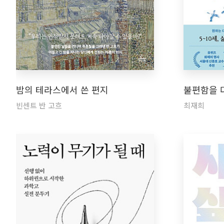
밤의 테라스에서 쓴 편지
불편함을 
빈센트 반 고흐
최재희