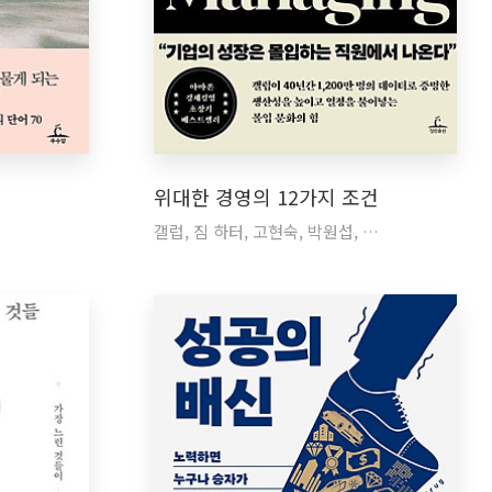
위대한 경영의 12가지 조건
갤럽, 짐 하터, 고현숙, 박원섭, …