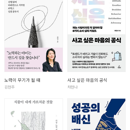
노력이 무기가 될 때
사고 싶은 마음의 공식
김현주
차현나