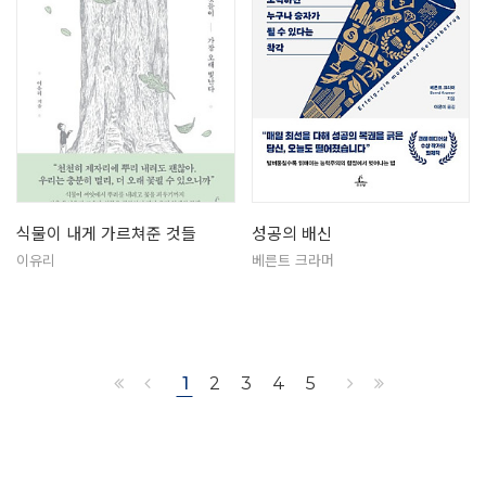
식물이 내게 가르쳐준 것들
성공의 배신
이유리
베른트 크라머
1
2
3
4
5