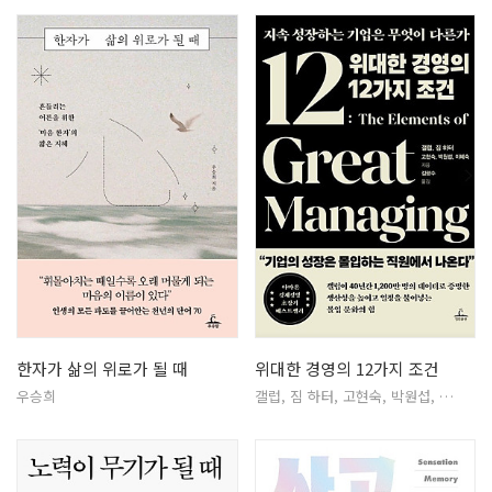
한자가 삶의 위로가 될 때
위대한 경영의 12가지 조건
우승희
갤럽, 짐 하터, 고현숙, 박원섭, …