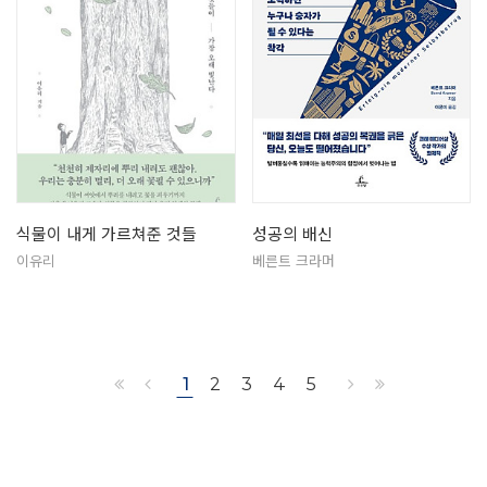
식물이 내게 가르쳐준 것들
성공의 배신
이유리
베른트 크라머
1
2
3
4
5