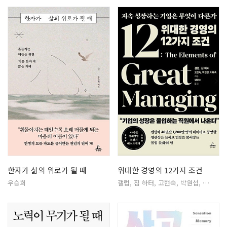
한자가 삶의 위로가 될 때
위대한 경영의 12가지 조건
우승희
갤럽, 짐 하터, 고현숙, 박원섭, …