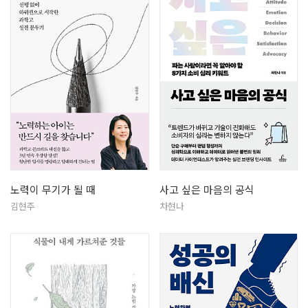
노력이 무기가 될 때
사고 싶은 마음의 공식
김현주
차현나