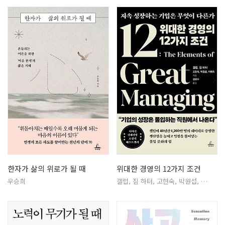
한자가 삶의 위로가 될 때
위대한 경영의 12가지 조건
우승희
갤럽, 짐 하터, 고현숙, 박원섭, …