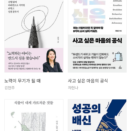
노력이 무기가 될 때
사고 싶은 마음의 공식
김현주
차현나