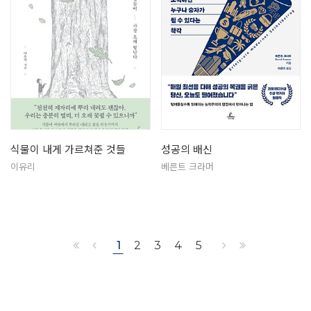
식물이 내게 가르쳐준 것들
성공의 배신
이유리
베른트 크라머
1
2
3
4
5