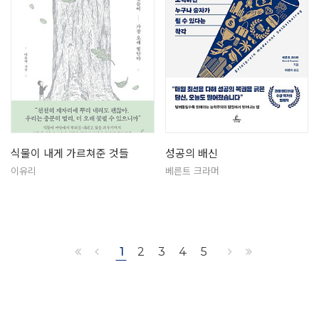
식물이 내게 가르쳐준 것들
성공의 배신
이유리
베른트 크라머
1
2
3
4
5