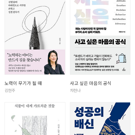
노력이 무기가 될 때
사고 싶은 마음의 공식
김현주
차현나