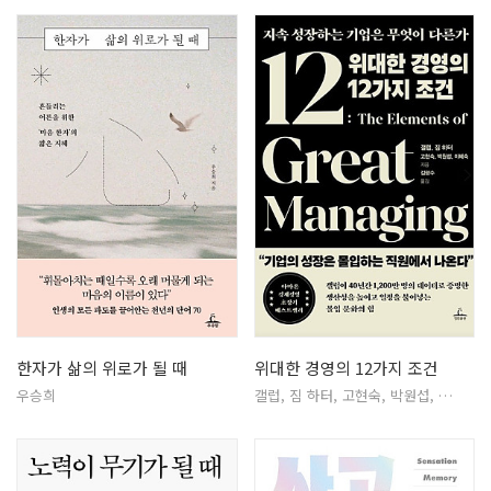
한자가 삶의 위로가 될 때
위대한 경영의 12가지 조건
우승희
갤럽, 짐 하터, 고현숙, 박원섭, …