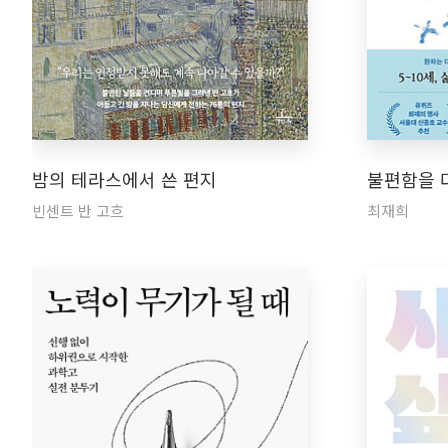
밤의 테라스에서 쓴 편지
불편함을 
빈센트 반 고흐
최재희