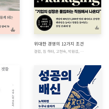
위대한 경영의 12가지 조건
갤럽, 짐 하터, 고현숙, 박원섭, …