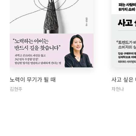
노력이 무기가 될 때
사고 싶은
김현주
차현나