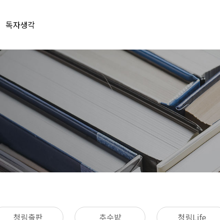
독자생각
청림출판
추수밭
청림Life