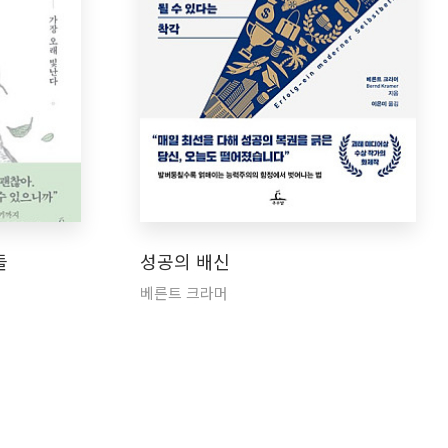
들
성공의 배신
베른트 크라머