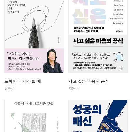
노력이 무기가 될 때
사고 싶은 마음의 공식
김현주
차현나