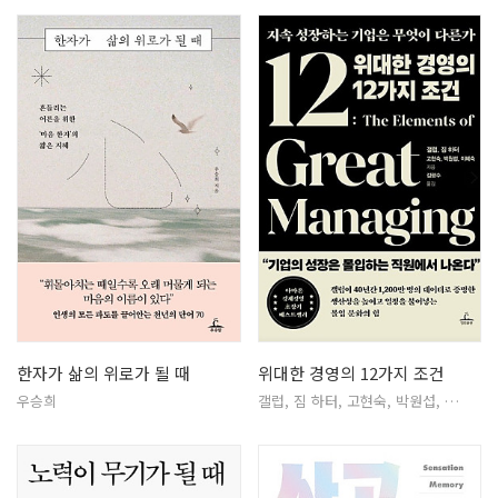
한자가 삶의 위로가 될 때
위대한 경영의 12가지 조건
우승희
갤럽, 짐 하터, 고현숙, 박원섭, …