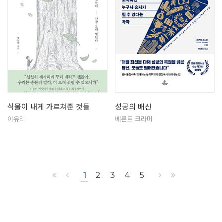
식물이 내게 가르쳐준 것들
성공의 배신
이유리
베른트 크라머
1
2
3
4
5