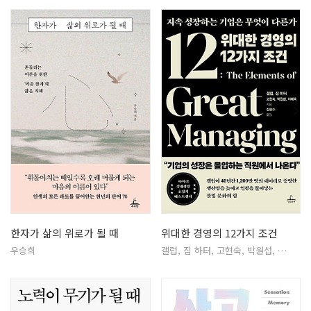
한자가 삶의 위로가 될 때
위대한 경영의 12가지 조건
우승희
갤럽, 짐 하터, 고현숙, 박원섭, …