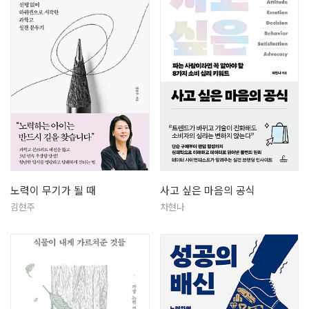
노력이 무기가 될 때
사고 싶은 마음의 공식
김현주
차현나