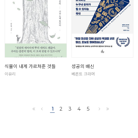
식물이 내게 가르쳐준 것들
성공의 배신
이유리
베른트 크라머
1
2
3
4
5