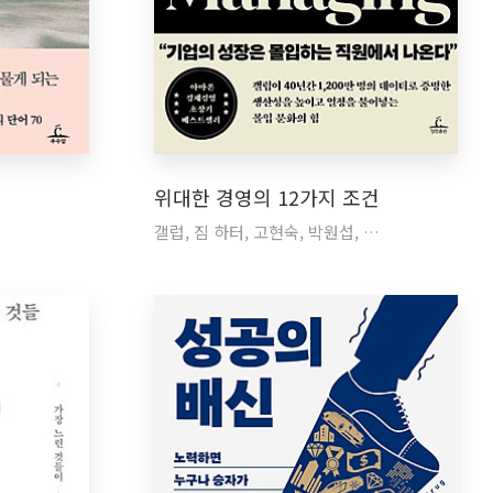
위대한 경영의 12가지 조건
갤럽, 짐 하터, 고현숙, 박원섭, …