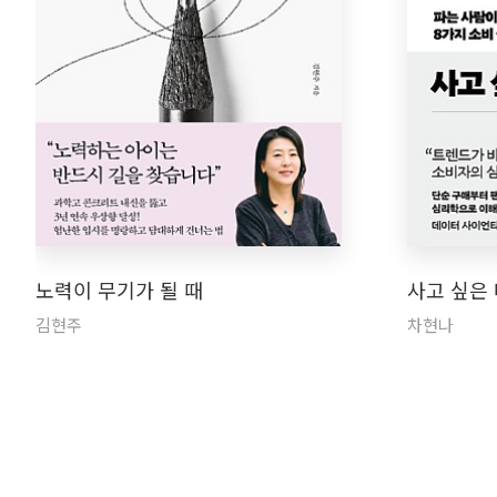
노력이 무기가 될 때
사고 싶은
김현주
차현나