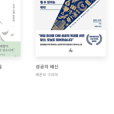
들
성공의 배신
베른트 크라머