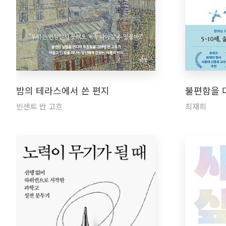
밤의 테라스에서 쓴 편지
불편함을 
빈센트 반 고흐
최재희