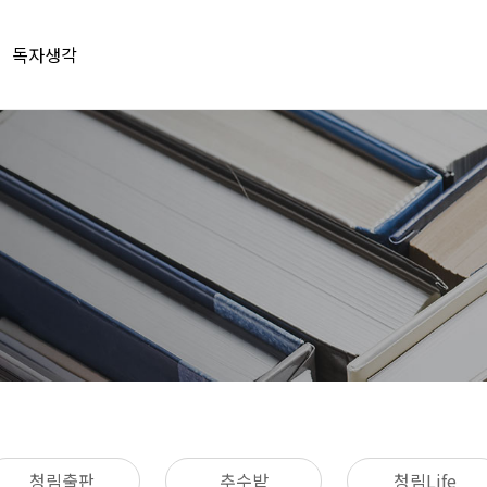
독자생각
청림출판
추수밭
청림Life