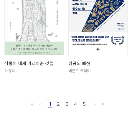
식물이 내게 가르쳐준 것들
성공의 배신
이유리
베른트 크라머
1
2
3
4
5