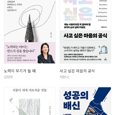
노력이 무기가 될 때
사고 싶은 마음의 공식
김현주
차현나