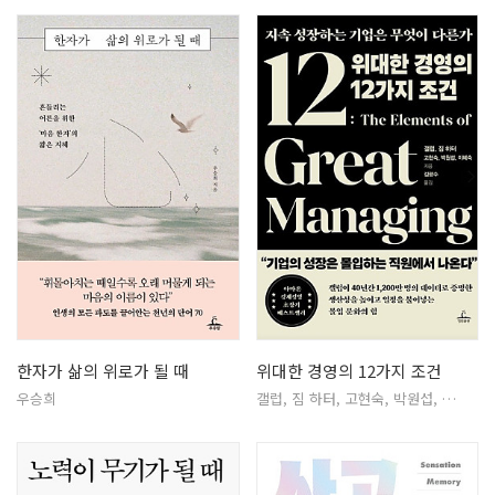
한자가 삶의 위로가 될 때
위대한 경영의 12가지 조건
우승희
갤럽, 짐 하터, 고현숙, 박원섭, …